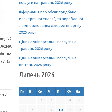
послуги на травень 2026 року
Інформація про обсяг придбаної
електричної енергії, та виробленої
з відновлюваних джерел енергії у
2025 році
року №
Ціни на універсальні послуги на
АСНА
травень 2026 року
ів на
Ціни на універсальні послуги на
77 (зі
квітень 2026 року
Липень 2026
Пн
Вт
Ср
Чт
Пт
Сб
Нд
п./
1
2
3
4
5
10
6
7
8
9
11
12