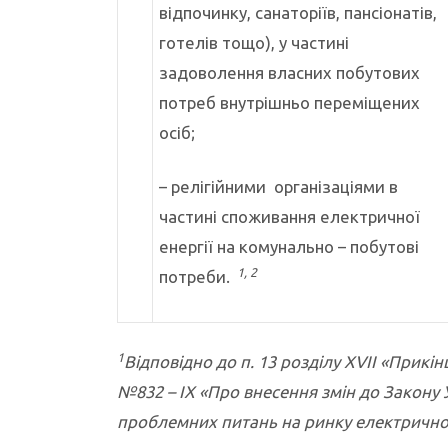
відпочинку, санаторіїв, пансіонатів,
готелів тощо), у частині
задоволення власних побутових
потреб внутрішньо переміщених
осіб;
– релігійними організаціями в
частині споживання електричної
енергії на комунально – побутові
1, 2
потреби.
1
Відповідно до п. 13 розділу
XVII
«Прикінц
№832 –
IX
«Про внесення змін до Закону 
проблемних питань на ринку електричної 