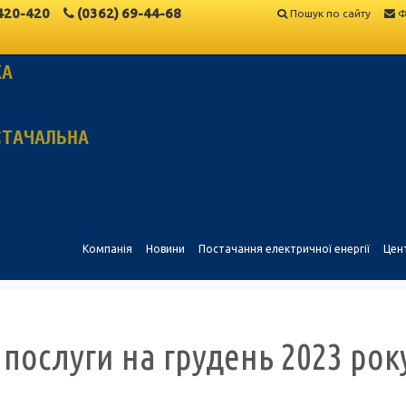
420-420
(0362)
69-44-68
Пошук по сайту
Ф
КА
СТАЧАЛЬНА
Компанія
Новини
Постачання електричної енергії
Цен
 послуги на грудень 2023 рок