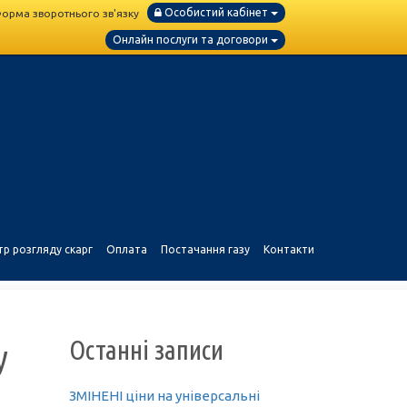
Особистий кабінет
орма зворотнього зв'язку
Онлайн послуги та договори
тр розгляду скарг
Оплата
Постачання газу
Контакти
Останні записи
у
ЗМІНЕНІ ціни на універсальні