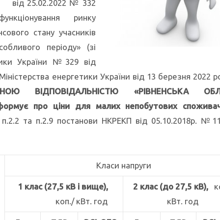
КП від 25.02.2022 № 332
ункціонування ринку
нсового стану учасників
собливого періоду» (зі
етики України №329 від
 Міністерства енергетики України від 13 березня 2022 
ОЮ ВІДПОВІДАЛЬНІСТЮ «РІВНЕНСЬКА ОБЛ
формує про
ціни для малих непобутових споживач
 п.2.2 та п.2.9 постанови НКРЕКП від 05.10.2018р. №11
Класи напруги
1 клас (27,5 кВ і вище),
2 клас (до 27,5 кВ),
ко
коп./ кВт. год
кВт. год