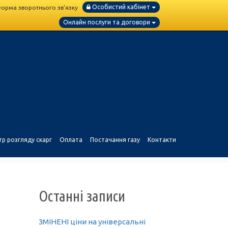
Особистий кабінет
орма зворотнього зв'язку
Онлайн послуги та договори
тр розгляду скарг
Оплата
Постачання газу
Контакти
Останні записи
у
ЗМІНЕНІ ціни на універсальні