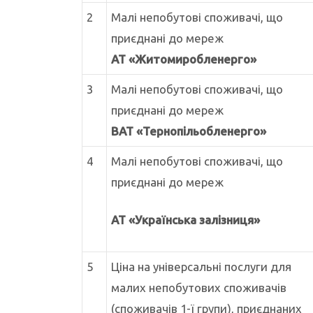
2
Малі непобутові споживачі, що
приєднані до мереж
АТ
«Житомиробленерго»
3
Малі непобутові споживачі, що
приєднані до мереж
ВАТ
«Тернопільобленерго»
4
Малі непобутові споживачі, що
приєднані до мереж
АТ
«Українська залізниця»
5
Ціна на універсальні послуги для
малих непобутових споживачів
(споживачів 1-ї групи), приєднаних