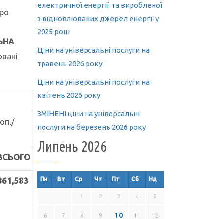
електричної енергії, та виробленої
Про
з відновлюваних джерел енергії у
2025 році
ЬНА
Ціни на універсальні послуги на
овані
травень 2026 року
Ціни на універсальні послуги на
квітень 2026 року
ЗМІНЕНІ ціни на універсальні
коп./
послуги на березень 2026 року
Липень 2026
ВСЬОГО
861,583
Пн
Вт
Ср
Чт
Пт
Сб
Нд
1
2
3
4
5
10
6
7
8
9
11
12