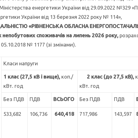
 Міністерства енергетики України від 29.09.2022 №329 «
ргетики України від 13 березня 2022 року № 114»,
АЛЬНІСТЮ «РІВНЕНСЬКА ОБЛАСНА ЕНЕРГОПОСТАЧАЛ
х непобутових споживачів на липень 2026 року
,
розрах
 05.10.2018 № 1177 (зі змінами).
Класи напруги
1 клас (27,5 кВ і вище),
коп./
2 клас (до 27,5 кВ),
кВт. год
кВт. год
Без ПДВ
ПДВ
ВСЬОГО
Без ПДВ
ПДВ
533,682
106,736
640,418
717,986
143,597