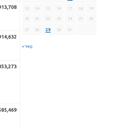
913,708
13
14
15
16
17
18
19
20
21
22
23
24
25
26
29
27
28
30
31
914,632
« Чер
853,273
585,469