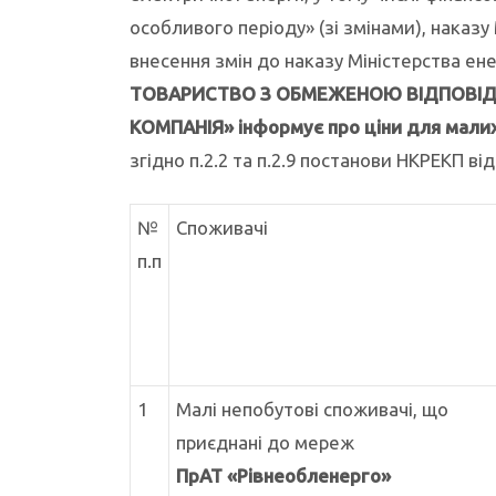
особливого періоду» (зі змінами), наказу
внесення змін до наказу Міністерства ене
ТОВАРИСТВО З ОБМЕЖЕНОЮ ВІДПОВІД
КОМПАНІЯ» інформує про
ціни для мали
згідно п.2.2 та п.2.9 постанови НКРЕКП від
№
Споживачі
п.п
1
Малі непобутові споживачі, що
приєднані до мереж
ПрАТ
«Рівнеобленерго»