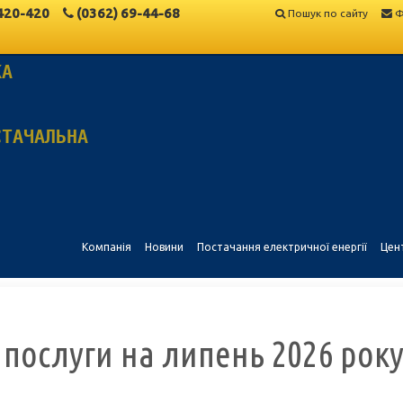
420-420
(0362)
69-44-68
Пошук по сайту
Ф
КА
СТАЧАЛЬНА
Компанія
Новини
Постачання електричної енергії
Цен
 послуги на липень 2026 рок