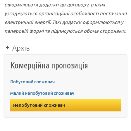
оформлювати додатки до договору, в яких
узгоджуються організаційні особливості постачання
електричної енергії. Такі додатки оформлюються у
паперовій формі та підписуються обома сторонами.
Архів
Фіксована авансова+ з 01.04.2025 року
Комерційна пропозиція
по 31.01.2026
Фіксована авансова з 01.04.2025 року по
Побутовий споживач
31.01.2026
Малий непобутовий споживач
Фіксована по факту+ з 01.04.2025 року
по 31.01.2026
Непобутовий споживач
Фіксована по факту з 01.04.2025 року по
31.01.2026