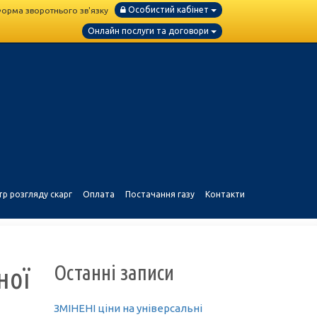
Особистий кабінет
орма зворотнього зв'язку
Онлайн послуги та договори
тр розгляду скарг
Оплата
Постачання газу
Контакти
Останні записи
ної
ЗМІНЕНІ ціни на універсальні