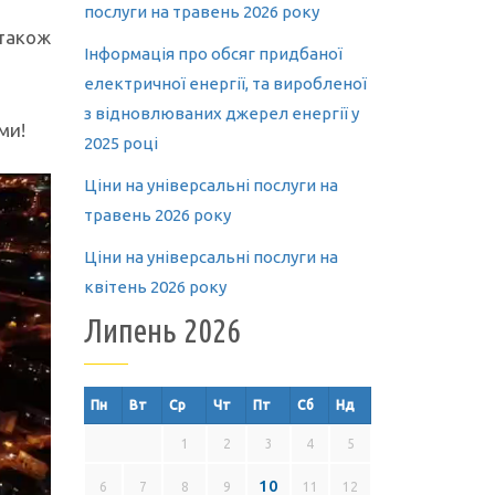
послуги на травень 2026 року
 також
Інформація про обсяг придбаної
електричної енергії, та виробленої
з відновлюваних джерел енергії у
ми!
2025 році
Ціни на універсальні послуги на
травень 2026 року
Ціни на універсальні послуги на
квітень 2026 року
Липень 2026
Пн
Вт
Ср
Чт
Пт
Сб
Нд
1
2
3
4
5
10
6
7
8
9
11
12