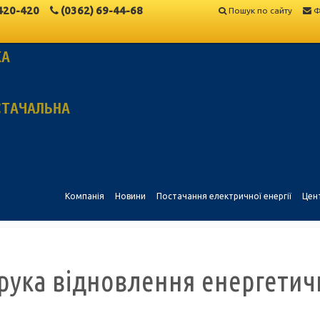
420-420
(0362)
69-44-68
Пошук по сайту
Ф
КА
СТАЧАЛЬНА
Компанія
Новини
Постачання електричної енергії
Цен
орука відновлення енергетич