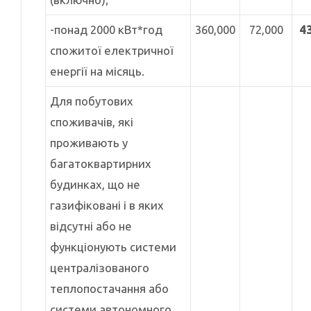
-понад 2000 кВт*год
360,000
72,000
4
спожитої електричної
енергії на місяць.
Для побутових
споживачів, які
проживають у
багатоквартирних
будинках, що не
газифіковані і в яких
відсутні або не
функціонують системи
централізованого
теплопостачання або
системи автономного