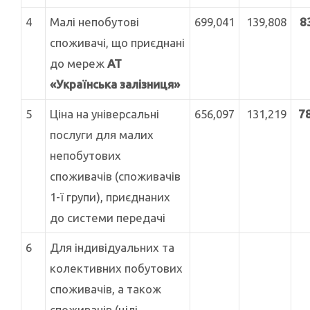
4
Малі непобутові
699,041
139,808
8
споживачі, що приєднані
до мереж
АТ
«Українська залізниця»
5
Ціна на універсальні
656,097
131,219
7
послуги для малих
непобутових
споживачів (споживачів
1-ї групи), приєднаних
до системи передачі
6
Для індивідуальних та
колективних побутових
споживачів, а також
споживачів (цілі