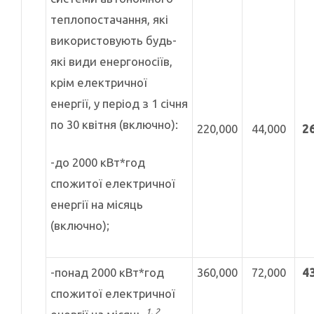
теплопостачання, які
використовують будь-
які види енергоносіїв,
крім електричної
енергії, у період з 1 січня
по 30 квітня (включно):
220,000
44,000
2
-до 2000 кВт*год
спожитої електричної
енергії на місяць
(включно);
-понад 2000 кВт*год
360,000
72,000
4
спожитої електричної
1, 2