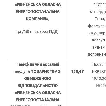
«РІВНЕНСЬКА ОБЛАСНА
1177 “
ЕНЕРГОПОСТАЧАЛЬНА
затверд
КОМПАНІЯ»
,
Поряд
формуван
грн/МВт∙год (без ПДВ)
на універ
послуги
змінам
доповнен
Тариф на універсальні
Поста
послуги ТОВАРИСТВА З
150,47
НКРЕКП
ОБМЕЖЕНОЮ
19.12.2
ВІДПОВІДАЛЬНІСТЮ
№22
«РІВНЕНСЬКА ОБЛАСНА
ЕНЕРГОПОСТАЧАЛЬНА