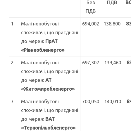
Без
ПДВ
В
ПДВ
1
Малі непобутові
694,002
138,800
8
споживачі, що приєднані
до мереж
ПрАТ
«Рівнеобленерго»
2
Малі непобутові
697,302
139,460
8
споживачі, що приєднані
до мереж
АТ
«Житомиробленерго»
3
Малі непобутові
700,050
140,010
8
споживачі, що приєднані
до мереж
ВАТ
«Тернопільобленерго»