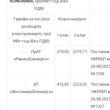
КОМПАНІЯ»,
грн/МВт∙год (без
ПДВ)
Тарифи на послуги
Класи напруги
розподілу
електроенергії, грн/
1 клас
2 клас
МВт∙год (без ПДВ):
· ПрАТ
379,05
2270,71
Постано
«Рівнеобленерго»
НКРЕКП в
26.08.2025
№1336
· АТ
412,05
2225,32
Постанов
«Житомиробленерго»
НКРЕКП в
26.08.2025
№1327