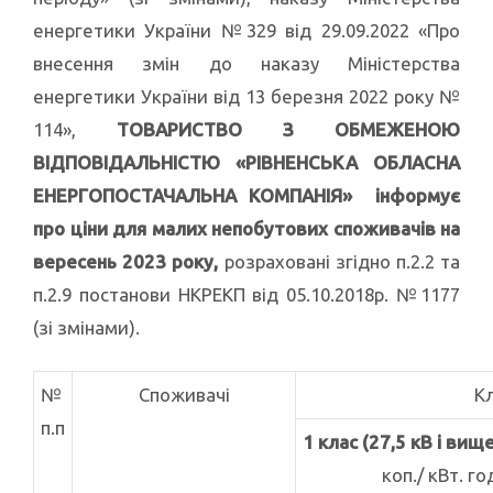
енергетики України №329 від 29.09.2022 «Про
внесення змін до наказу Міністерства
енергетики України від 13 березня 2022 року №
114»,
ТОВАРИСТВО З ОБМЕЖЕНОЮ
ВІДПОВІДАЛЬНІСТЮ «РІВНЕНСЬКА ОБЛАСНА
ЕНЕРГОПОСТАЧАЛЬНА КОМПАНІЯ» інформує
про
ціни для малих непобутових споживачів на
вересень 2023 року
,
розраховані згідно п.2.2 та
п.2.9 постанови НКРЕКП від 05.10.2018р. №1177
(зі змінами).
№
Споживачі
К
п.п
1 клас (27,5 кВ і вище
коп./ кВт. го