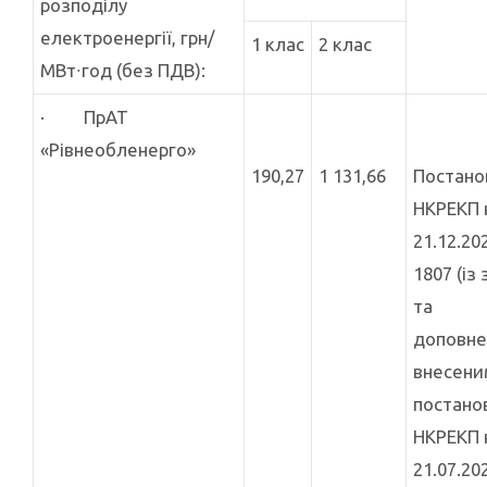
розподілу
електроенергії, грн/
1 клас
2 клас
МВт∙год (без ПДВ):
· ПрАТ
«Рівнеобленерго»
190,27
1 131,66
Постан
НКРЕКП 
21.12.20
1807 (із
та
доповне
внесени
постано
НКРЕКП 
21.07.20