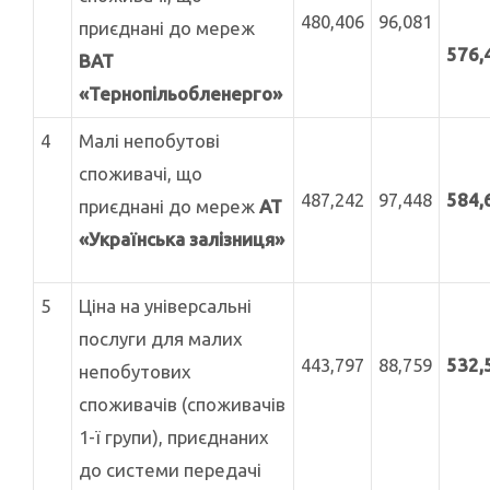
480,406
96,081
приєднані до мереж
576,
ВАТ
«Тернопільобленерго»
4
Малі непобутові
споживачі, що
487,242
97,448
584,
приєднані до мереж
АТ
«Українська залізниця»
5
Ціна на універсальні
послуги для малих
443,797
88,759
532,
непобутових
споживачів (споживачів
1-ї групи), приєднаних
до системи передачі