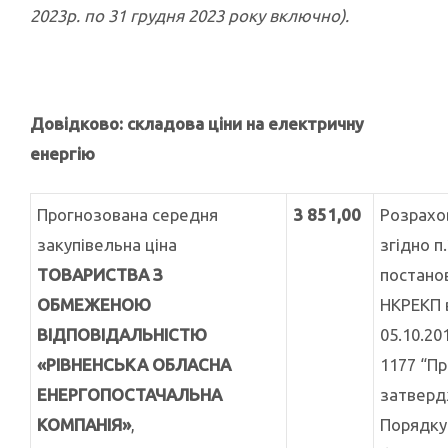
2023р. по 31 грудня 2023 року включно).
Довідково: складова ціни на електричну
енергію
Прогнозована середня
3 851,00
Розрахо
закупівельна ціна
згідно п.
ТОВАРИСТВА З
постано
ОБМЕЖЕНОЮ
НКРЕКП 
ВІДПОВІДАЛЬНІСТЮ
05.10.20
«РІВНЕНСЬКА ОБЛАСНА
1177 “П
ЕНЕРГОПОСТАЧАЛЬНА
затверд
КОМПАНІЯ»
,
Порядку