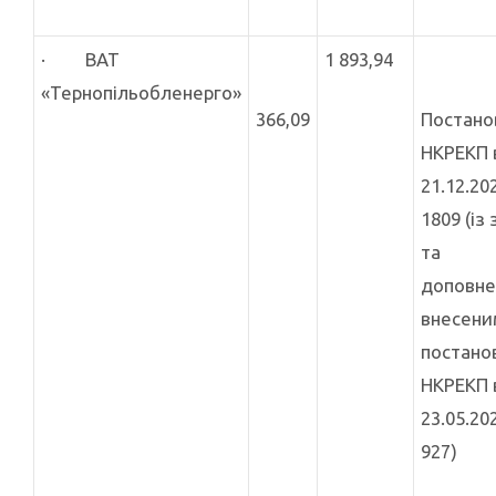
· ВАТ
1 893,94
«Тернопільобленерго»
366,09
Постан
НКРЕКП 
21.12.20
1809 (із
та
доповне
внесени
постано
НКРЕКП 
23.05.20
927)