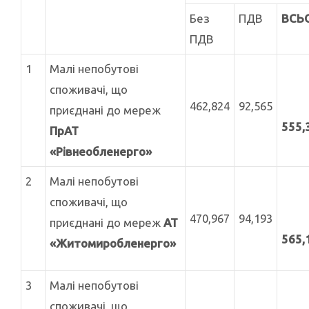
Без
ПДВ
ВСЬ
ПДВ
1
Малі непобутові
споживачі, що
462,824
92,565
приєднані до мереж
555,
ПрАТ
«Рівнеобленерго»
2
Малі непобутові
споживачі, що
470,967
94,193
приєднані до мереж
АТ
565,
«Житомиробленерго»
3
Малі непобутові
споживачі, що