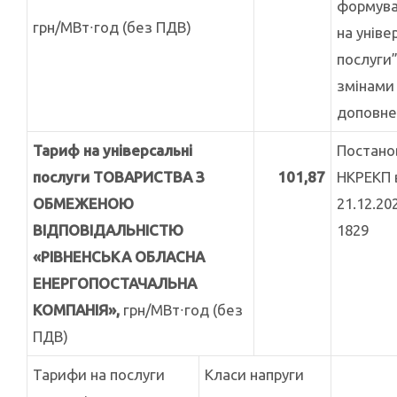
формува
грн/МВт∙год (без ПДВ)
на уніве
послуги”
змінами
доповне
Тариф на універсальні
Постано
послуги ТОВАРИСТВА З
101,87
НКРЕКП 
ОБМЕЖЕНОЮ
21.12.20
ВІДПОВІДАЛЬНІСТЮ
1829
«РІВНЕНСЬКА ОБЛАСНА
ЕНЕРГОПОСТАЧАЛЬНА
КОМПАНІЯ»,
грн/МВт∙год (без
ПДВ)
Тарифи на послуги
Класи напруги