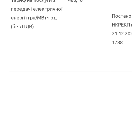
передачі електричної
Постано
енергії грн/МВт∙год
НКРЕКП 
(без ПДВ)
21.12.20
1788