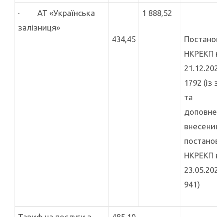
· АТ «Українська
1 888,52
залізниця»
434,45
Постан
НКРЕКП 
21.12.20
1792 (із
та
доповне
внесени
постано
НКРЕКП 
23.05.20
941)
Тариф на послуги з
485,10