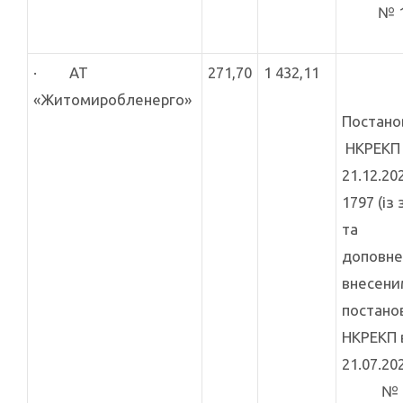
№ 13
· АТ
271,70
1 432,11
«Житомиробленерго»
Постано
НКРЕКП 
21.12.20
1797 (із
та
доповне
внесени
постано
НКРЕКП 
21.07.20
№ 13