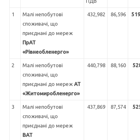
ПДВ
1
Малі непобутові
432,982
86,596
519
споживачі, що
приєднані до мереж
ПрАТ
«Рівнеобленерго»
2
Малі непобутові
440,798
88,160
52
споживачі, що
приєднані до мереж
АТ
«Житомиробленерго»
3
Малі непобутові
437,869
87,574
52
споживачі, що
приєднані до мереж
ВАТ