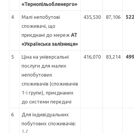
«Тернопільобленерго»
4
Малі непобутові
435,530
87,106
522
споживачі, що
приєднані до мереж
АТ
«Українська залізниця»
5
Ціна на універсальні
416,070
83,214
499
послуги для малих
непобутових
споживачів (споживачів
1-ї групи), приєднаних
до системи передачі
6
Для індивідуальних
побутових споживачів:
1, 2