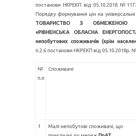
постанови НКРЕКП від 05.10.2018 №117
Порядку формування цін на універсальні 
ТОВАРИСТВО З ОБМЕЖЕНОЮ ВІ
«РІВНЕНСЬКА ОБЛАСНА ЕНЕРГОПОС
непобутових споживачів (крім населе
п.2.6 постанови НКРЕКП від 05.10.2018р. №
№
Споживачі
п.п
1
Малі непобутові споживачі, що
приєднані до мереж
ПрАТ