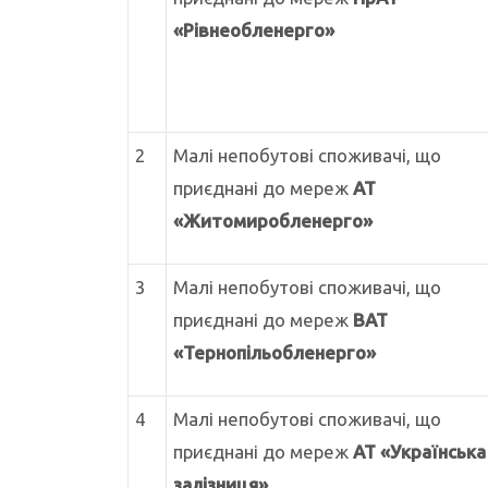
«Рівнеобленерго»
2
Малі непобутові споживачі, що
приєднані до мереж
АТ
«Житомиробленерго»
3
Малі непобутові споживачі, що
приєднані до мереж
ВАТ
«Тернопільобленерго»
4
Малі непобутові споживачі, що
приєднані до мереж
АТ «Українська
залізниця»