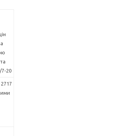
цін
та
ою
ста
/7-20
 2717
ними