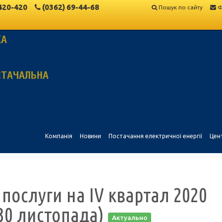
420-420
(0362)
69-44-68
Пошук по сайту
Ф
КА
СТАЧАЛЬНА
Компанія
Новини
Постачання електричної енергії
Цен
 послуги на IV квартал 2020
 30 листопада)
Актуально