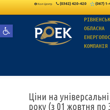
(0362)
420-420
(067)
1-
Кол-Центр
РІВНЕНСЬ
Відкрити Панель інструментів
ОБЛАСНА
ЕНЕРГОПО
КОМПАНІЯ
Ціни на універсальні
року (з 01 жовтня по