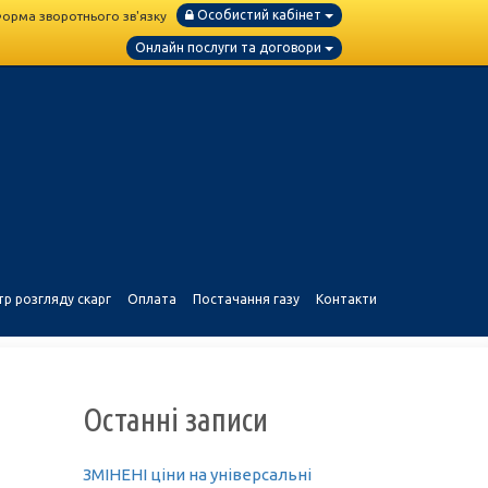
Особистий кабінет
орма зворотнього зв'язку
Онлайн послуги та договори
тр розгляду скарг
Оплата
Постачання газу
Контакти
Останні записи
ЗМІНЕНІ ціни на універсальні