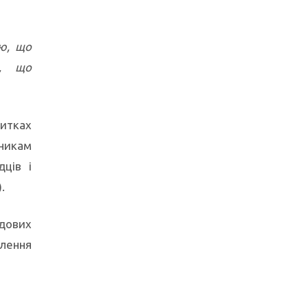
ію, що
а, що
житках
сникам
дців і
.
дових
тлення