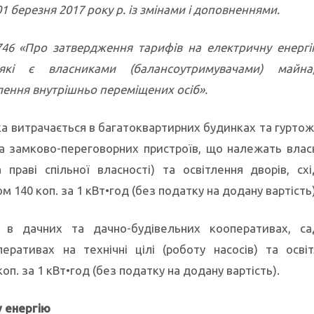
01 березня 2017 року р. із змінами і доповненнями.
46 «Про затвердження тарифів на електричну енерг
які є власниками (балансоутримувачами) майн
ення внутрішньо переміщених осіб».
ка витрачається в багатоквартирних будинках та гурто
ів та замково-переговорних пристроїв, що належать вла
праві спільної власності) та освітлення дворів, схі
м 140 коп. за 1 кВт•год (без податку на додану вартість)
я в дачних та дачно-будівельних кооперативах, са
еративах на технічні цілі (роботу насосів) та осві
оп. за 1 кВт•год (без податку на додану вартість).
у енергію