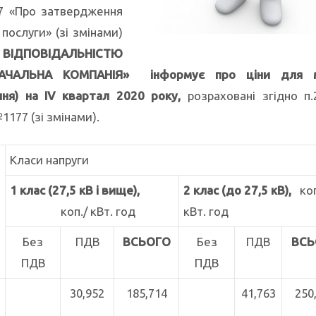
7 «Про затвердження
послуги» (зі змінами)
ДПОВІДАЛЬНІСТЮ
ТАЧАЛЬНА КОМПАНІЯ» інформує про
ціни для 
ння) на
IV
квартал 2020 року
,
розраховані згідно п.
1177 (зі змінами).
Класи напруги
1 клас (27,5 кВ і вище),
2 клас (до 27,5 кВ),
коп
коп./ кВт. год
кВт. год
Без
ПДВ
ВСЬОГО
Без
ПДВ
ВСЬ
ПДВ
ПДВ
30,952
185,714
41,763
250