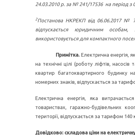
24.03.2010 р. за № 241/17536 на період з 
2
Постанова НКРЕКП від 06.06.2017 № 7
відпускається юридичним особам, 
використовується для компактного посел
Примітка.
Електрична енергія, я
на технічні цілі (роботу ліфтів, насос
квартир багатоквартирного будинку на 
номерних знаків, відпускається за тарифо
Електрична енергія, яка витрачаєтьс
товариствах, гаражно-будівельних кооп
території, відпускається за тарифом 140 к
Довідково: складова ціни на електричн