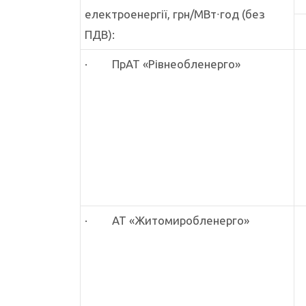
електроенергії, грн/МВт∙год (без
ПДВ):
· ПрАТ «Рівнеобленерго»
· АТ «Житомиробленерго»