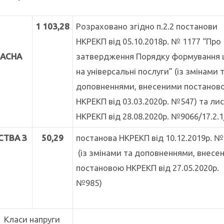
а
1 103,
28
Розраховано згідно п.2.2 постанови
НКРЕКП від 05.10.2018р. № 1177 “Про
ЛАСНА
затвердження Порядку формування 
на універсальні послуги” (із змінами 
доповненнями, внесеними постанов
НКРЕКП від 03.03.2020р. №547) та ли
НКРЕКП від 28.08.2020р. №9066/17.2.1
СТВА З
50,29
постанова НКРЕКП від 10.12.2019р. №
(із змінами та доповненнями, внесе
постановою НКРЕКП від 27.05.2020р.
№985)
Класи напруги