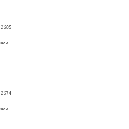
 2685
ними
 2674
ними