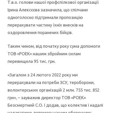
Т.в.о. голови нашої профспілкової організації
Ірина Алексєєва зазначила, що спілчани
одноголосно підтримали пропозицію
перерахувати частину їхніх внесків на
оздоровлення поранених бійців.
Таким чином, від початку року сума допомоги
ТОВ «РОЕК» нашим збройним силам
перевищила 95 тис. грн.
«Загалом з 24 лютого 2022 року ми
перерахували на потреби ЗСУ, тероборони,
волонтерських організацій 2 млн. 755 тис. 852
грн», – зауважив директор ТОВ «РОЕК»
Безсмертний С.О. І додав, що колектив і надалі
надаватиме допомогу нашим оборонцям: