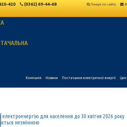
420-420
(0362)
69-44-68
Пошук по сайту
Ф
КА
СТАЧАЛЬНА
Компанія
Новини
Постачання електричної енергії
Цен
а електроенергію для населення до 30 квітня 2026 року
ається незмінною