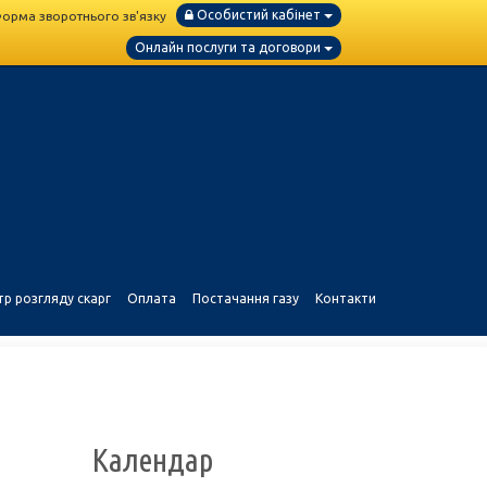
Особистий кабінет
орма зворотнього зв'язку
Онлайн послуги та договори
тр розгляду скарг
Оплата
Постачання газу
Контакти
Календар