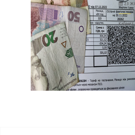
23 Ж
Кабінет
обов’яз
загальн
до 30 кв