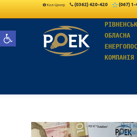
(0362)
420-420
(067)
1-
Кол-Центр
РІВНЕНСЬ
Відкрити Панель інструментів
ОБЛАСНА
ЕНЕРГОПО
КОМПАНІЯ
Ціна н
залиш