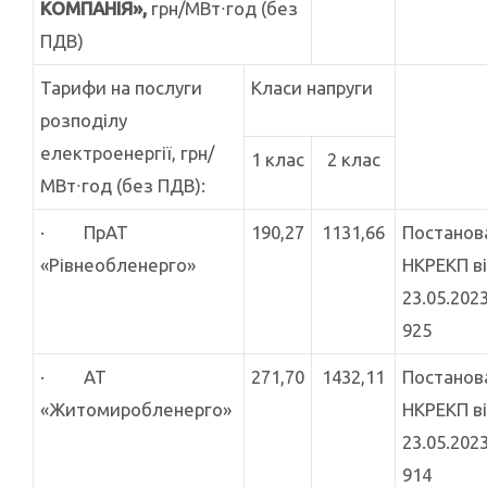
КОМПАНІЯ»,
грн/МВт∙год (без
ПДВ)
Тарифи на послуги
Класи напруги
розподілу
електроенергії, грн/
1 клас
2 клас
МВт∙год (без ПДВ):
· ПрАТ
190,27
1131,66
Постанов
«Рівнеобленерго»
НКРЕКП в
23.05.202
925
· АТ
271,70
1432,11
Постанов
«Житомиробленерго»
НКРЕКП в
23.05.202
914