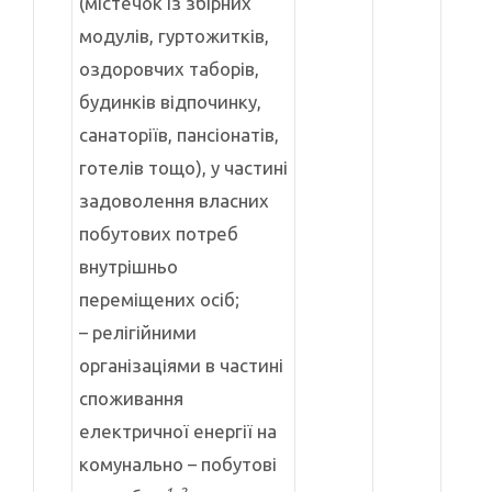
(містечок із збірних
модулів, гуртожитків,
оздоровчих таборів,
будинків відпочинку,
санаторіїв, пансіонатів,
готелів тощо), у частині
задоволення власних
побутових потреб
внутрішньо
переміщених осіб;
– релігійними
організаціями в частині
споживання
електричної енергії на
комунально – побутові
1, 2