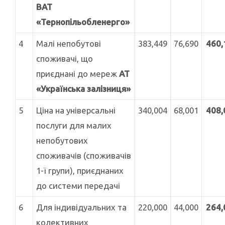
ВАТ
«Тернопільобленерго»
4
Малі непобутові
383,449
76,690
460,
споживачі, що
приєднані до мереж
АТ
«Українська залізниця»
5
Ціна на універсальні
340,004
68,001
408,
послуги для малих
непобутових
споживачів (споживачів
1-ї групи), приєднаних
до системи передачі
6
Для індивідуальних та
220,000
44,000
264
колективних