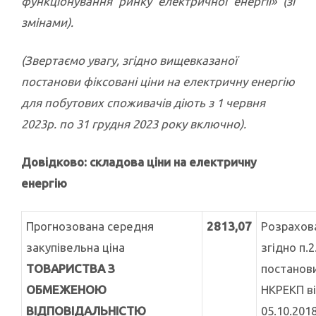
функціонування ринку електричної енергії» (зі
змінами).
(Звертаємо увагу, згідно вищевказаної
постанови фіксовані ціни на електричну енергію
для побутових споживачів діють з 1 червня
2023р. по 31 грудня 2023 року включно).
Довідково: складова ціни на електричну
енергію
Прогнозована середня
2813,07
Розрахов
закупівельна ціна
згідно п.2
ТОВАРИСТВА З
постанов
ОБМЕЖЕНОЮ
НКРЕКП в
ВІДПОВІДАЛЬНІСТЮ
05.10.201