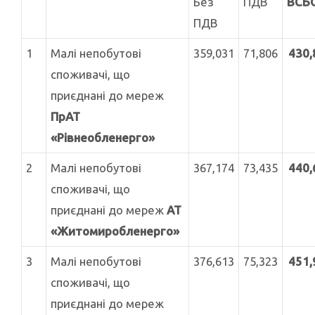
Без
ПДВ
ВСЬ
ПДВ
1
Малі непобутові
359,031
71,806
430,
споживачі, що
приєднані до мереж
ПрАТ
«Рівнеобленерго»
2
Малі непобутові
367,174
73,435
440,
споживачі, що
приєднані до мереж
АТ
«Житомиробленерго»
3
Малі непобутові
376,613
75,323
451,
споживачі, що
приєднані до мереж