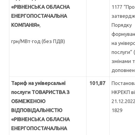
«РІВНЕНСЬКА ОБЛАСНА
1177 “Про
ЕНЕРГОПОСТАЧАЛЬНА
затвердж
КОМПАНІЯ»
,
Порядку
формуван
грн/МВт∙год (без ПДВ)
на універ
послуги” (
змінами 
доповнен
Тариф на універсальні
101,87
Постанов
послуги ТОВАРИСТВА З
НКРЕКП в
ОБМЕЖЕНОЮ
21.12.202
ВІДПОВІДАЛЬНІСТЮ
1829
«РІВНЕНСЬКА ОБЛАСНА
ЕНЕРГОПОСТАЧАЛЬНА