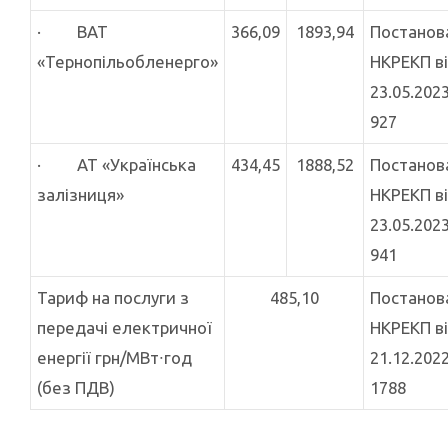
· ВАТ
366,09
1893,94
Постанов
«Тернопільобленерго»
НКРЕКП в
23.05.202
927
· АТ «Українська
434,45
1888,52
Постанов
залізниця»
НКРЕКП в
23.05.202
941
Тариф на послуги з
485,10
Постанов
передачі електричної
НКРЕКП в
енергії грн/МВт∙год
21.12.202
(без ПДВ)
1788