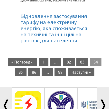
державних органів, зокрема вивчається
Відновлення застосування
тарифу на електричну
енергію, яка споживається
на технічні та інші цілі на
рівні як для населення.
« Попередні
1
…
82
83
84
85
86
…
89
Наступні »
❬
❭