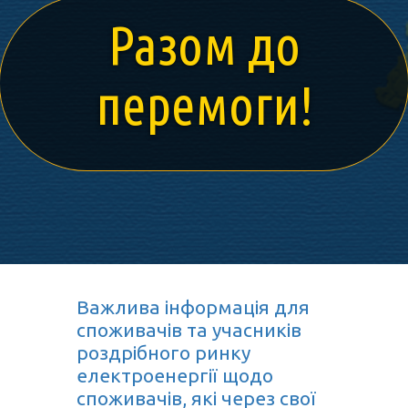
Разом до
перемоги!
Важлива інформація для
споживачів та учасників
роздрібного ринку
електроенергії щодо
споживачів, які через свої