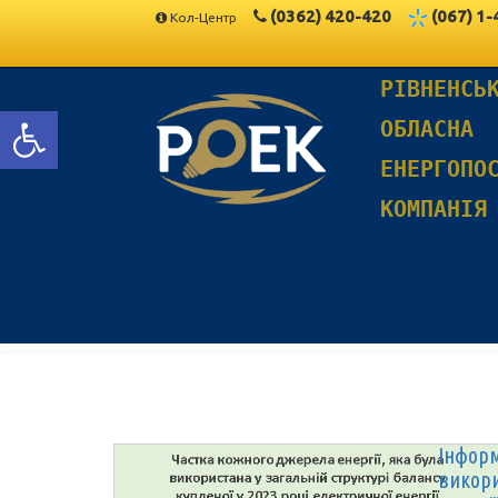
(0362)
420-420
(067)
1-
Кол-Центр
РІВНЕНСЬ
Відкрити Панель інструментів
ОБЛАСНА
ЕНЕРГОПО
КОМПАНІЯ
Інформ
викори