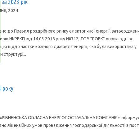
 за 2023 рік
ЧНЯ, 2024
дно до Правил роздрібного ринку електричної енергії, затверджен
вою НКРЕКП від 14.03.2018 року №312, ТОВ “РОЕК” оприлюднює
цію щодо частки кожного джерела енергії, яка була використана у
й структурі...
4 року
РІВНЕНСЬКА ОБЛАСНА ЕНЕРГОПОСТАЧАЛЬНА КОМПАНІЯ» інформує
гідно Ліцензійних умов провадження господарської діяльності з пос