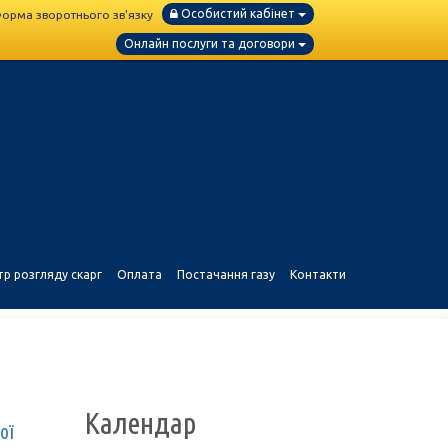
Особистий кабінет
орма зворотнього зв'язку
Онлайн послуги та договори
тр розгляду скарг
Оплата
Постачання газу
Контакти
Календар
ої