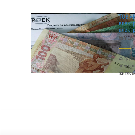
ТОВ «Р
електр
електр
1 СІЧ
29 груд
внесенн
житлово