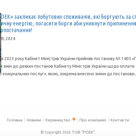
ОЕК» закликає побутових споживачів, які боргують за 
ичну енергію, погасити борги аби уникнути припиненн
опостачання!
НЯ, 2024
ня 2023 року Кабінет Міністрів України прийняв постанову № 1405 «
я змін до деяких постанов Кабінету Міністрів України щодо оплати
-комунальних послуг», якою, зокрема внесено зміни до постанови..
Головна
Новини
Керівництво
Про компанію
Контакти
ТОВ "РОЕК"
© Copyright 2026
.