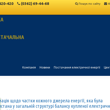
420-420
(0362)
69-44-68
Пошук по сайту
Ф
КА
СТАЧАЛЬНА
Компанія
Новини
Постачання електричної енергії
Цен
ація щодо частки кожного джерела енергії, яка була
стана у загальній структурі балансу купленої електричн